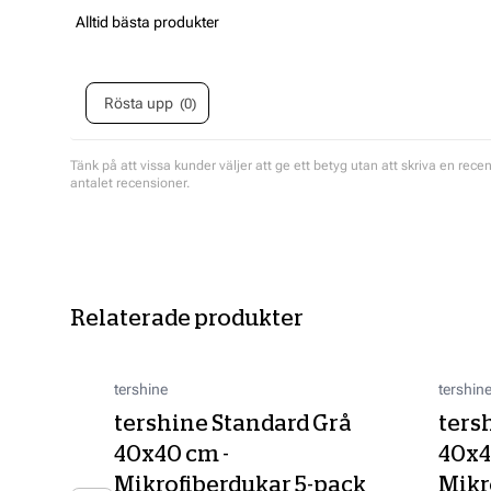
stjärnor
Recensionstext:
Alltid bästa produkter
Rösta upp
0
röst(er)
Tänk på att vissa kunder väljer att ge ett betyg utan att skriva en rece
antalet recensioner.
Relaterade produkter
tershine
tershin
tershine Standard Grå
ters
40x40 cm -
40x4
Mikrofiberdukar 5-pack
Mikr