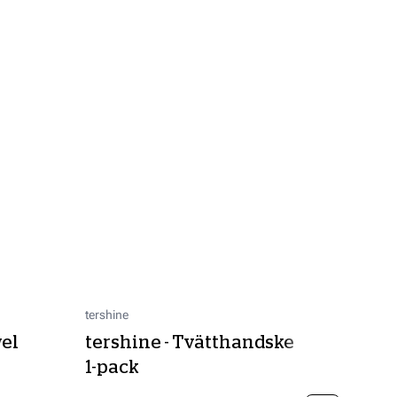
tershine
tershine
el
tershine - Tvätthandske
Dryin
-
1-pack
70x9
Bredd
:
7