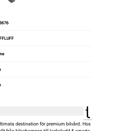
8676
FFLUFF
ine
m
m
timata destination för premium bilvård. Hos
 allt från bilschampon till lackskydd & smarta