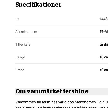
Specifikationer
ID
1448
Artikelnummer
T6-M
Tillverkare
tersh
Längd
40 c
Bredd
40 c
Om varumärket tershine
Välkommen till tershines värld hos Mekonomen - din ul
oss hittar du ett brett sortiment av tershine-produkter,