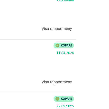
Bekräftad
KÖPARE
Köpdatum:
11.04.2026
Bekräftad
KÖPARE
Köpdatum:
27.09.2025