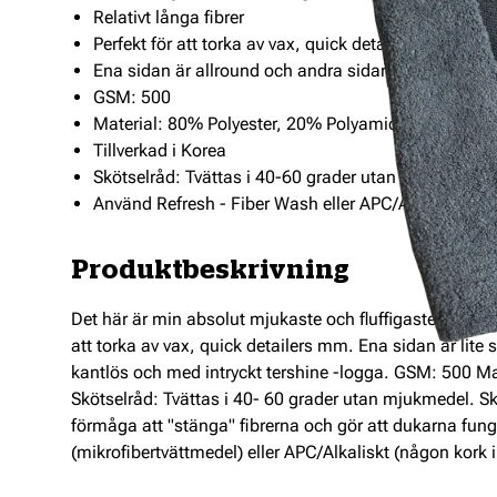
Relativt långa fibrer
Perfekt för att torka av vax, quick detailers mm
Ena sidan är allround och andra sidan är supermjuk
GSM: 500
Material: 80% Polyester, 20% Polyamid
Tillverkad i Korea
Skötselråd: Tvättas i 40-60 grader utan mjukmedel
Använd Refresh - Fiber Wash eller APC/Alkaliskt tvät
Produktbeskrivning
Det här är min absolut mjukaste och fluffigaste mikrofib
att torka av vax, quick detailers mm. Ena sidan är lit
kantlös och med intryckt tershine -logga. GSM: 500 M
Skötselråd: Tvättas i 40- 60 grader utan mjukmedel. Sk
förmåga att "stänga" fibrerna och gör att dukarna fun
(mikrofibertvättmedel) eller APC/Alkaliskt (någon kork i