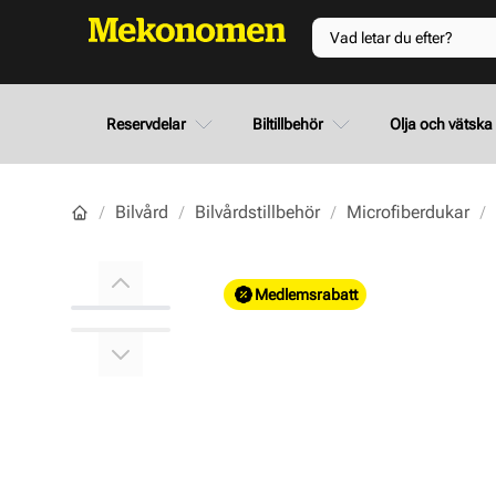
Reservdelar
Biltillbehör
Olja och vätska
Bilvård
Bilvårdstillbehör
Microfiberdukar
Main image
Click to view image in fullscreen
Medlemsrabatt
View larger image
View larger image