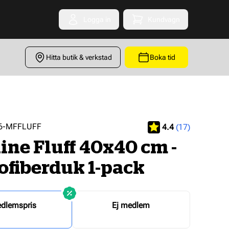
Logga in
Kundvagn
Toggle minicart
Hitta butik & verkstad
Boka tid
Betyg:
utav 5 stjä
6-MFFLUFF
4.4
(17)
ine Fluff 40x40 cm -
ofiberduk 1-pack
dlemspris
Ej medlem