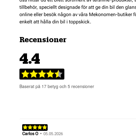
tillbehör, speciellt designade för att ge din bil den gla
online eller besök någon av våra Mekonomen-butiker för
enkelt att hålla din bil i toppskick.
Recensioner
4.4
Betyg:
4.4
Baserat på 17 betyg och 5 recensioner
utav
5
stjärnor
Recensionsbetyg:
5.0
Recensionsförfattare:
Carlos O
•
Recensionsdatum:
05.05.2026