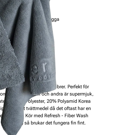
 med intryckt tershine-logga
tmedel för bästa resultat
erduk med relativt långa fibrer. Perfekt för
e som allround-duken och andra är supermjuk,
aterial: 80% Polyester, 20% Polyamid Korea
ippa vanligt tvättmedel då det oftast har en
gerar sämre. Kör med Refresh - Fiber Wash
 maskinen) så brukar det fungera fin fint.