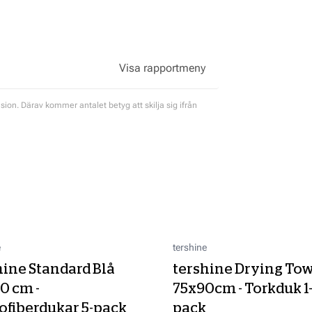
nsion. Därav kommer antalet betyg att skilja sig ifrån
e
tershine
hine Standard Blå
tershine Drying Tow
0 cm -
75x90cm - Torkduk 1
ofiberdukar 5-pack
pack