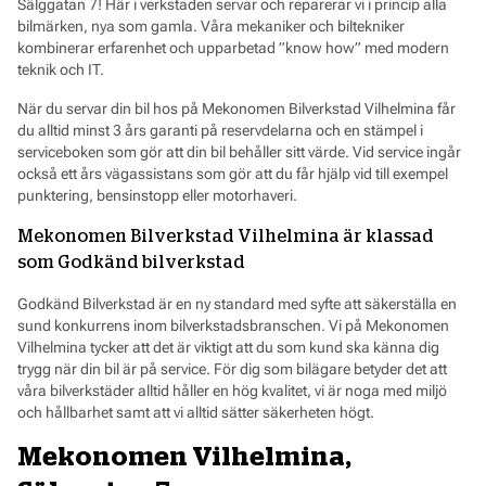
Sälggatan 7! Här i verkstaden servar och reparerar vi i princip alla
bilmärken, nya som gamla. Våra mekaniker och biltekniker
kombinerar erfarenhet och upparbetad ”know how” med modern
teknik och IT.
När du servar din bil hos på Mekonomen Bilverkstad Vilhelmina får
du alltid minst 3 års garanti på reservdelarna och en stämpel i
serviceboken som gör att din bil behåller sitt värde. Vid service ingår
också ett års vägassistans som gör att du får hjälp vid till exempel
punktering, bensinstopp eller motorhaveri.
Mekonomen Bilverkstad Vilhelmina är klassad
som Godkänd bilverkstad
Godkänd Bilverkstad är en ny standard med syfte att säkerställa en
sund konkurrens inom bilverkstadsbranschen. Vi på Mekonomen
Vilhelmina tycker att det är viktigt att du som kund ska känna dig
trygg när din bil är på service. För dig som bilägare betyder det att
våra bilverkstäder alltid håller en hög kvalitet, vi är noga med miljö
och hållbarhet samt att vi alltid sätter säkerheten högt.
Mekonomen Vilhelmina,