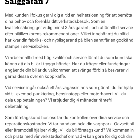
Sälggatan 7
Med kunden i fokus ger vi dig alltid en helhetslösning för att bemöta
dina behov och förenkla ditt verkstadsbesök. Som en
kvalitetssäkring ger vi dig minst 3 års garanti, och utför alltid service
efter biltillverkarens rekommendationer. Vilket innebär att du alltid
har kvar din fabriks- och nybilsgaranti på bilen samt får en godkänd
stämpel i serviceboken.
Vi arbetar alltid med hög kvalité och service för att du som kund ska
känna att din bil är i trygga händer. Har du frågor eller funderingar
angående din bil är du välkommen att svänga förbi så besvarar vi
gärna dessa över en kopp kaffe.
Vid service ingår också ett års vägassistans som gör att du får hjälp
vid till exempel punktering, bensinstopp eller motorhaveri. Vill du
dela upp betalningen? Vi erbjuder dig 4 månader räntefri
delbetalning.
Som företagskund hos oss tar du kontrollen över dina service och
reparationskostnader. Vi tar hand om hela din vagnpark. Oavsett bil
eller årsmodell hjälper vi dig. Vill du bli företagskund? Välkommen in
och prata med vår verkstadschef om vad vi kan göra för dig och din