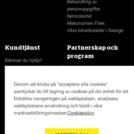
Behandling av
personuppgifter
Serviceavtal
Mekonomen Fleet
Våra bilverkstäder i Sverige
Kundtjänst
Partnerskap och
program
Behöver du hjälp?
Reklamationer och klagomål
Bli en Mekonomenverkstad
Frågor om produkter?
Logga in som verkstad
Frågor om verkstäder?
Prisgaranti
Genom att klicka på "acceptera alla cookies"
Vägassistans
samtycker du till lagring av cookies på din enhet för att
ProMeister
förbättra navigeringen på webbplatsen, analysera
Onlinemagasin
webbplatsens användning och bistå i våra
0771-72 00 00
marknadsföringsinsatser.
Cookiepolicy