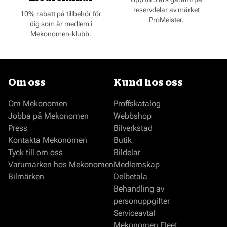
reservdelar av märket
10% rabatt på tillbehör för
ProMeister.
dig som är medlem i
Mekonomen-klubb.
Om oss
Kund hos oss
Om Mekonomen
Proffskatalog
Jobba på Mekonomen
Webbshop
Press
Bilverkstad
Kontakta Mekonomen
Butik
Tyck till om oss
Bildelar
Varumärken hos Mekonomen
Medlemskap
Bilmärken
Delbetala
Behandling av
personuppgifter
Serviceavtal
Mekonomen Fleet