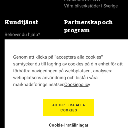
Våra bilverkstäder i Sverige
Kundtjänst
Partnerskap och
program
Behöver du hjälp?
Reklamationer och klagomål
Bli en Mekonomenverkstad
Frågor om produkter?
Logga in som verkstad
Frågor om verkstäder?
Prisgaranti
Genom att klicka på "acceptera alla cookies"
Vägassistans
samtycker du till lagring av cookies på din enhet för att
ProMeister
förbättra navigeringen på webbplatsen, analysera
Onlinemagasin
webbplatsens användning och bistå i våra
0771-72 00 00
marknadsföringsinsatser.
Cookiepolicy
ACCEPTERA ALLA
COOKIES
© Mekonomen Sverige 2026
Om Cookies
Cookie-inställningar