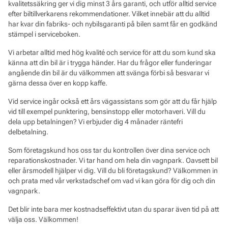
kvalitetssäkring ger vi dig minst 3 års garanti, och utför alltid service
efter biltillverkarens rekommendationer. Vilket innebär att du alltid
har kvar din fabriks- och nybilsgaranti på bilen samt får en godkänd
stämpel i serviceboken.
Vi arbetar alltid med hög kvalité och service för att du som kund ska
känna att din bil är i trygga händer. Har du frågor eller funderingar
angående din bil är du välkommen att svänga förbi så besvarar vi
gärna dessa över en kopp kaffe.
Vid service ingår också ett års vägassistans som gör att du får hjälp
vid till exempel punktering, bensinstopp eller motorhaveri. Vill du
dela upp betalningen? Vi erbjuder dig 4 månader räntefri
delbetalning.
Som företagskund hos oss tar du kontrollen över dina service och
reparationskostnader. Vi tar hand om hela din vagnpark. Oavsett bil
eller årsmodell hjälper vi dig. Vill du bli företagskund? Välkommen in
och prata med vår verkstadschef om vad vi kan göra för dig och din
vagnpark.
Det blir inte bara mer kostnadseffektivt utan du sparar även tid på att
välja oss. Välkommen!