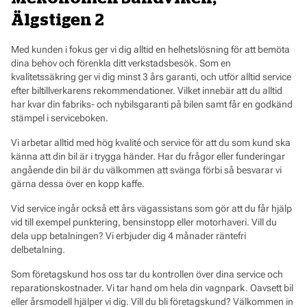
Älgstigen 2
Med kunden i fokus ger vi dig alltid en helhetslösning för att bemöta
dina behov och förenkla ditt verkstadsbesök. Som en
kvalitetssäkring ger vi dig minst 3 års garanti, och utför alltid service
efter biltillverkarens rekommendationer. Vilket innebär att du alltid
har kvar din fabriks- och nybilsgaranti på bilen samt får en godkänd
stämpel i serviceboken.
Vi arbetar alltid med hög kvalité och service för att du som kund ska
känna att din bil är i trygga händer. Har du frågor eller funderingar
angående din bil är du välkommen att svänga förbi så besvarar vi
gärna dessa över en kopp kaffe.
Vid service ingår också ett års vägassistans som gör att du får hjälp
vid till exempel punktering, bensinstopp eller motorhaveri. Vill du
dela upp betalningen? Vi erbjuder dig 4 månader räntefri
delbetalning.
Som företagskund hos oss tar du kontrollen över dina service och
reparationskostnader. Vi tar hand om hela din vagnpark. Oavsett bil
eller årsmodell hjälper vi dig. Vill du bli företagskund? Välkommen in