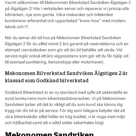
Varmt välkommen till Mekonomen Bilverkstad Sandviken Älgstigen 2
på Älgstigen 2! Här i verkstaden servar och reparerar vi i princip alla
bilmärken, nya som gamla. Våra mekaniker och biltekniker
kombinerar erfarenhet och upparbetad ”know how” med modern
teknik och IT.
När du servar din bil hos på Mekonomen Bilverkstad Sandviken
Älgstigen 2 får du alltid minst 3 års garanti på reservdelarna och en
stämpel i serviceboken som gör att din bil behåller sitt värde. Vid
service ingår också ett års vägassistans som gör att du får hjälp vid
till exempel punktering, bensinstopp eller motorhaveri.
Mekonomen Bilverkstad Sandviken Älgstigen 2 är
klassad som Godkänd bilverkstad
Godkänd Bilverkstad är en ny standard med syfte att säkerställa en
sund konkurrens inom bilverkstadsbranschen. Vi på Mekonomen
Sandviken tycker att det är viktigt att du som kund ska känna dig
trygg när din bil är på service. För dig som bilägare betyder det att
våra bilverkstäder alltid håller en hög kvalitet, vi är noga med miljö
och hållbarhet samt att vi alltid sätter säkerheten högt.
Mekonomen Sandviken,