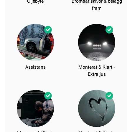
Oljebyte
Bromsar skivor & belägg
fram
Assistans
Monterat & Klart -
Extraljus