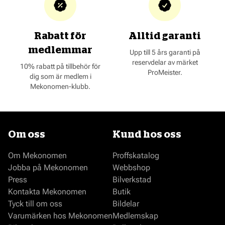
Rabatt för
Alltid garanti
medlemmar
Upp till 5 års garanti på
reservdelar av märket
10% rabatt på tillbehör för
ProMeister.
dig som är medlem i
Mekonomen-klubb.
Om oss
Kund hos oss
Om Mekonomen
Proffskatalog
Jobba på Mekonomen
Webbshop
Press
Bilverkstad
Kontakta Mekonomen
Butik
Tyck till om oss
Bildelar
Varumärken hos Mekonomen
Medlemskap