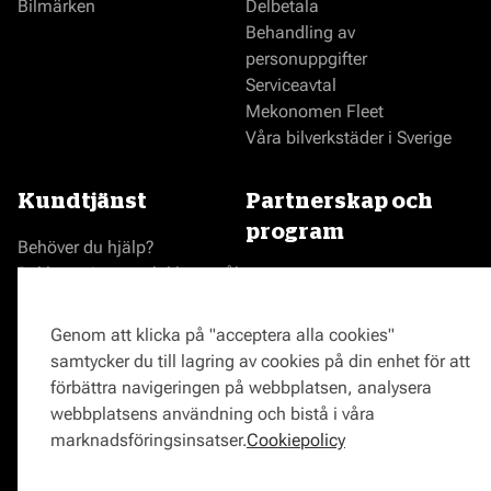
Bilmärken
Delbetala
Behandling av
personuppgifter
Serviceavtal
Mekonomen Fleet
Våra bilverkstäder i Sverige
Kundtjänst
Partnerskap och
program
Behöver du hjälp?
Reklamationer och klagomål
Bli en Mekonomenverkstad
Frågor om produkter?
Logga in som verkstad
Frågor om verkstäder?
Prisgaranti
Genom att klicka på "acceptera alla cookies"
Vägassistans
samtycker du till lagring av cookies på din enhet för att
ProMeister
förbättra navigeringen på webbplatsen, analysera
Onlinemagasin
webbplatsens användning och bistå i våra
0771-72 00 00
marknadsföringsinsatser.
Cookiepolicy