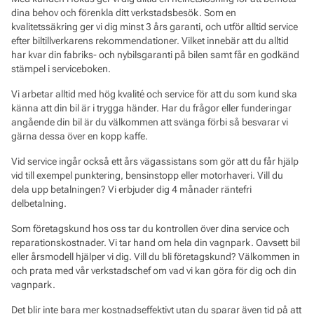
dina behov och förenkla ditt verkstadsbesök. Som en
kvalitetssäkring ger vi dig minst 3 års garanti, och utför alltid service
efter biltillverkarens rekommendationer. Vilket innebär att du alltid
har kvar din fabriks- och nybilsgaranti på bilen samt får en godkänd
stämpel i serviceboken.
Vi arbetar alltid med hög kvalité och service för att du som kund ska
känna att din bil är i trygga händer. Har du frågor eller funderingar
angående din bil är du välkommen att svänga förbi så besvarar vi
gärna dessa över en kopp kaffe.
Vid service ingår också ett års vägassistans som gör att du får hjälp
vid till exempel punktering, bensinstopp eller motorhaveri. Vill du
dela upp betalningen? Vi erbjuder dig 4 månader räntefri
delbetalning.
Som företagskund hos oss tar du kontrollen över dina service och
reparationskostnader. Vi tar hand om hela din vagnpark. Oavsett bil
eller årsmodell hjälper vi dig. Vill du bli företagskund? Välkommen in
och prata med vår verkstadschef om vad vi kan göra för dig och din
vagnpark.
Det blir inte bara mer kostnadseffektivt utan du sparar även tid på att