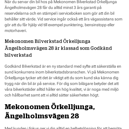
När du servar din bil hos på Mekonomen Bilverkstad Örkelljunga
Ängelholmsvägen 28 får du alltid minst 3 års garanti på
reservdelarna och en stämpel i serviceboken som gör att din bil
behåller sitt värde. Vid service ingår också ett års vägassistans som
gör att du får hjälp vid till exempel punktering, bensinstopp eller
motorhaveri.
Mekonomen Bilverkstad Örkelljunga
Ängelholmsvägen 28 är klassad som Godkänd
bilverkstad
Godkänd Bilverkstad är en ny standard med syfte att säkerställa en
sund konkurrens inom bilverkstadsbranschen. Vi på Mekonomen
Örkelljunga tycker att det är viktigt att du som kund ska känna dig
trygg när din bil är på service. För dig som bilägare betyder det att
våra bilverkstäder alltid håller en hög kvalitet, vi är noga med miljö
och hållbarhet samt att vi alltid sätter säkerheten högt.
Mekonomen Örkelljunga,
Ängelholmsvägen 28
Med kunden i fokus ger vi dig alltid en helhetslösning för att bemöta