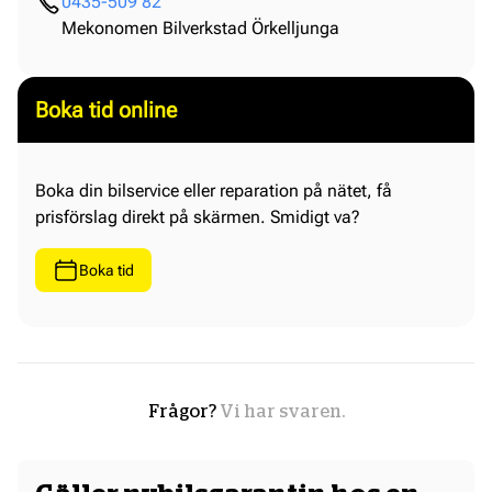
0435-509 82
Mekonomen Bilverkstad Örkelljunga
Boka tid online
Boka din bilservice eller reparation på nätet, få
prisförslag direkt på skärmen. Smidigt va?
Boka tid
Frågor?
Vi har svaren.