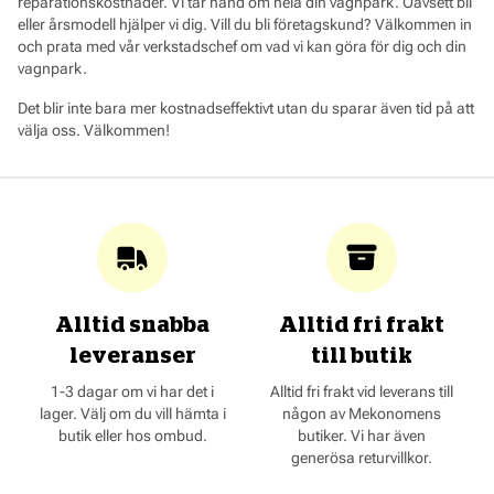
reparationskostnader. Vi tar hand om hela din vagnpark. Oavsett bil
eller årsmodell hjälper vi dig. Vill du bli företagskund? Välkommen in
och prata med vår verkstadschef om vad vi kan göra för dig och din
vagnpark.
Det blir inte bara mer kostnadseffektivt utan du sparar även tid på att
välja oss. Välkommen!
Alltid snabba
Alltid fri frakt
leveranser
till butik
1-3 dagar om vi har det i
Alltid fri frakt vid leverans till
lager. Välj om du vill hämta i
någon av Mekonomens
butik eller hos ombud.
butiker. Vi har även
generösa returvillkor.