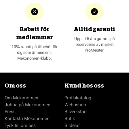
Rabatt för
Alltid garanti
medlemmar
Upp till 5 års garanti på
reservdelar av märket
10% rabatt på tillbehör för
ProMeister.
dig som är medlem i
Mekonomen-klubb.
Om oss
Kund hos oss
Om Mekonomen
Proffskatalog
Jobba på Mekonomen
Webbshop
Press
Bilverkstad
Kontakta Mekonomen
Butik
Tyck till om oss
Bildelar