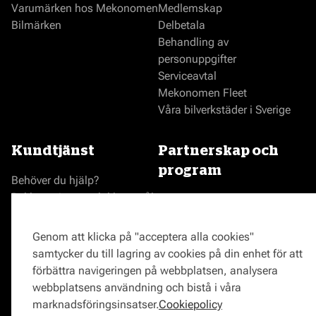
Varumärken hos Mekonomen
Medlemskap
Bilmärken
Delbetala
Behandling av
personuppgifter
Serviceavtal
Mekonomen Fleet
Våra bilverkstäder i Sverige
Kundtjänst
Partnerskap och
program
Behöver du hjälp?
Reklamationer och klagomål
Bli en Mekonomenverkstad
Frågor om produkter?
Logga in som verkstad
Frågor om verkstäder?
Prisgaranti
Genom att klicka på "acceptera alla cookies"
Vägassistans
samtycker du till lagring av cookies på din enhet för att
ProMeister
förbättra navigeringen på webbplatsen, analysera
Onlinemagasin
webbplatsens användning och bistå i våra
0771-72 00 00
marknadsföringsinsatser.
Cookiepolicy