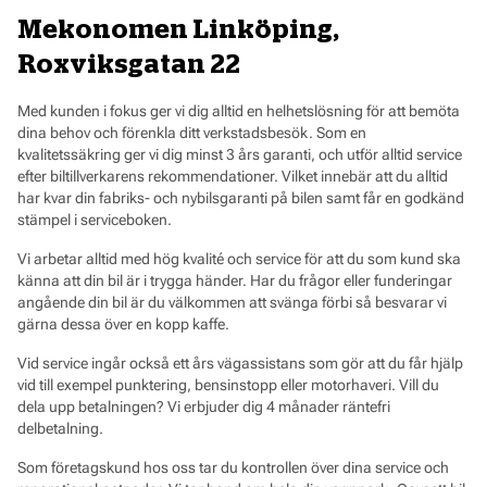
Mekonomen Linköping,
Roxviksgatan 22
Med kunden i fokus ger vi dig alltid en helhetslösning för att bemöta
dina behov och förenkla ditt verkstadsbesök. Som en
kvalitetssäkring ger vi dig minst 3 års garanti, och utför alltid service
efter biltillverkarens rekommendationer. Vilket innebär att du alltid
har kvar din fabriks- och nybilsgaranti på bilen samt får en godkänd
stämpel i serviceboken.
Vi arbetar alltid med hög kvalité och service för att du som kund ska
känna att din bil är i trygga händer. Har du frågor eller funderingar
angående din bil är du välkommen att svänga förbi så besvarar vi
gärna dessa över en kopp kaffe.
Vid service ingår också ett års vägassistans som gör att du får hjälp
vid till exempel punktering, bensinstopp eller motorhaveri. Vill du
dela upp betalningen? Vi erbjuder dig 4 månader räntefri
delbetalning.
Som företagskund hos oss tar du kontrollen över dina service och