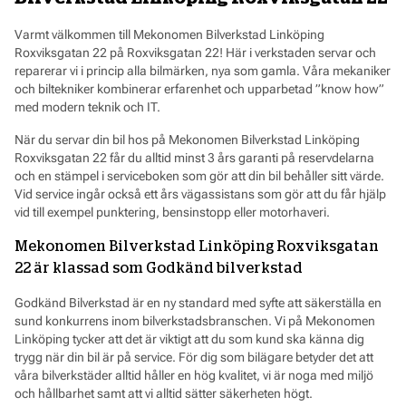
och plastarbeten omfattas inte av prisgarantin.
Varmt välkommen till Mekonomen Bilverkstad Linköping
Roxviksgatan 22 på Roxviksgatan 22! Här i verkstaden servar och
reparerar vi i princip alla bilmärken, nya som gamla. Våra mekaniker
och biltekniker kombinerar erfarenhet och upparbetad ”know how”
med modern teknik och IT.
När du servar din bil hos på Mekonomen Bilverkstad Linköping
Roxviksgatan 22 får du alltid minst 3 års garanti på reservdelarna
och en stämpel i serviceboken som gör att din bil behåller sitt värde.
Vid service ingår också ett års vägassistans som gör att du får hjälp
vid till exempel punktering, bensinstopp eller motorhaveri.
Mekonomen Bilverkstad Linköping Roxviksgatan
22 är klassad som Godkänd bilverkstad
Godkänd Bilverkstad är en ny standard med syfte att säkerställa en
sund konkurrens inom bilverkstadsbranschen. Vi på Mekonomen
Linköping tycker att det är viktigt att du som kund ska känna dig
trygg när din bil är på service. För dig som bilägare betyder det att
våra bilverkstäder alltid håller en hög kvalitet, vi är noga med miljö
och hållbarhet samt att vi alltid sätter säkerheten högt.