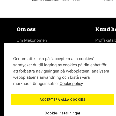
Om oss
Kund ho
Om Mekonomen
Proffskatal
Jobba på Mekonomen
Webbshop
Press
Bilverkstad
Genom att klicka på "acceptera alla cookies"
Kontakta Mekonomen
Butik
samtycker du till lagring av cookies på din enhet för
Tyck till om oss
Bildelar
att förbättra navigeringen på webbplatsen, analysera
Varumärken hos Mekonomen
Medlemsk
webbplatsens användning och bistå i våra
Bilmärken
Delbetala
marknadsföringsinsatser.
Cookiepolicy
Behandling
Serviceavta
Mekonomen
ACCEPTERA ALLA COOKIES
Våra bilver
Cookie-inställningar