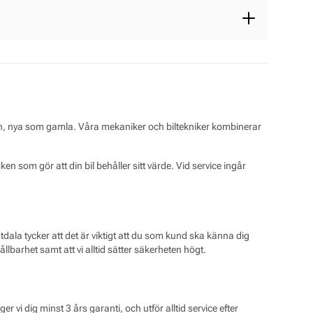
 och samtidigt (eller senare, dock innan arbetet påbörjas)
en verkstad på samma ort. Mekonomen Prisgaranti gäller när
en, nya som gamla. Våra mekaniker och biltekniker kombinerar
n som gör att din bil behåller sitt värde. Vid service ingår
la tycker att det är viktigt att du som kund ska känna dig
ållbarhet samt att vi alltid sätter säkerheten högt.
 vi dig minst 3 års garanti, och utför alltid service efter