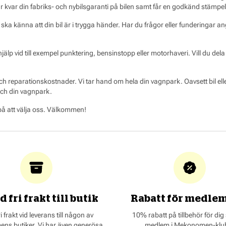
har kvar din fabriks- och nybilsgaranti på bilen samt får en godkänd stämpel
d ska känna att din bil är i trygga händer. Har du frågor eller funderingar 
hjälp vid till exempel punktering, bensinstopp eller motorhaveri. Vill du de
h reparationskostnader. Vi tar hand om hela din vagnpark. Oavsett bil elle
och din vagnpark.
 på att välja oss. Välkommen!
d fri frakt till butik
Rabatt för medle
fri frakt vid leverans till någon av
10% rabatt på tillbehör för dig
s butiker. Vi har även generösa
medlem i Mekonomen-klu