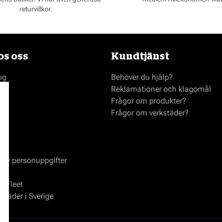
returvillkor.
s oss
Kundtjänst
og
Behöver du hjälp?
Reklamationer och klagomål
Frågor om produkter?
Frågor om verkstäder?
ap
 av personuppgifter
l
 Fleet
kstäder i Sverige