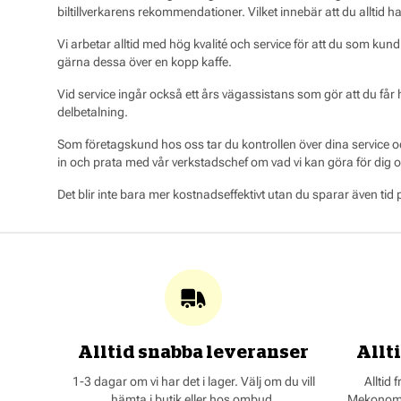
biltillverkarens rekommendationer. Vilket innebär att du alltid 
Vi arbetar alltid med hög kvalité och service för att du som kun
gärna dessa över en kopp kaffe.
Vid service ingår också ett års vägassistans som gör att du får 
delbetalning.
Som företagskund hos oss tar du kontrollen över dina service oc
in och prata med vår verkstadschef om vad vi kan göra för dig 
Det blir inte bara mer kostnadseffektivt utan du sparar även tid
Alltid snabba leveranser
Allti
1-3 dagar om vi har det i lager. Välj om du vill
Alltid 
hämta i butik eller hos ombud.
Mekonomen