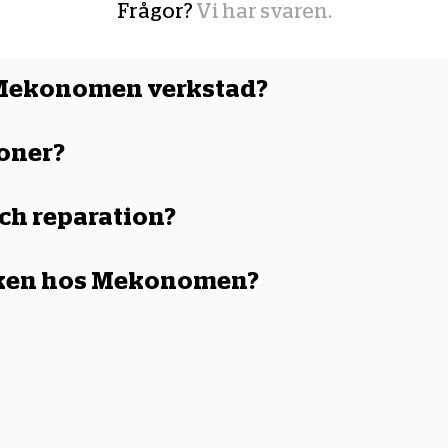
Frågor?
Vi har svaren.
n Mekonomen verkstad?
nya som gamla. Eftersom Mekonomen alltid använder delar motsvarande origin
cebok stämplas med Mekonomen Bilverkstad vilket ger dig trygghet och ett v
ioner?
er som uppkommer under bilens garantitid. Detta är de märkesbundna verkst
och reparation?
funktion. Reparation däremot innebär helt enkelt att man åtgärdar något so
boken hos Mekonomen?
len när du lämnar in bilen. Våra verkstäder fyller även i din digital servicebo
litet som den ursprungliga) som ska monteras i eller på ett motorfordon 
i prissänkning om du hittar ett billigare service- eller reparationsalternati