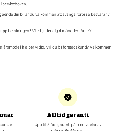
 i serviceboken.
angående din bil är du välkommen att svänga förbi så besvarar vi
la upp betalningen? Vi erbjuder dig 4 månader räntefri
r årsmodell hjälper vi dig. Vill du bli företagskund? Välkommen
mmar
Alltid garanti
 som är
Upp till 5 års garanti på reservdelar av
bb.
märket ProMeister.