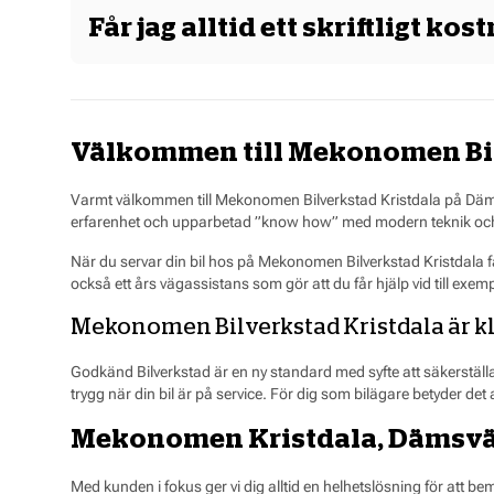
Mekonomen Prisgaranti gäller när du gör en bokning för servi
Får jag alltid ett skriftligt ko
kan visa oss att du blivit erbjuden ett lägre totalpris på j
delar från Mekonomens ordinarie sortiment används. Däck-, g
Ja, vi ger dig ett skriftligt kostnadsförslag på reparationen
Välkommen till Mekonomen Bil
Varmt välkommen till Mekonomen Bilverkstad Kristdala på Dämsv
erfarenhet och upparbetad ”know how” med modern teknik och
När du servar din bil hos på Mekonomen Bilverkstad Kristdala får
också ett års vägassistans som gör att du får hjälp vid till exe
Mekonomen Bilverkstad Kristdala är k
Godkänd Bilverkstad är en ny standard med syfte att säkerställ
trygg när din bil är på service. För dig som bilägare betyder det a
Mekonomen Kristdala, Dämsvä
Med kunden i fokus ger vi dig alltid en helhetslösning för att be