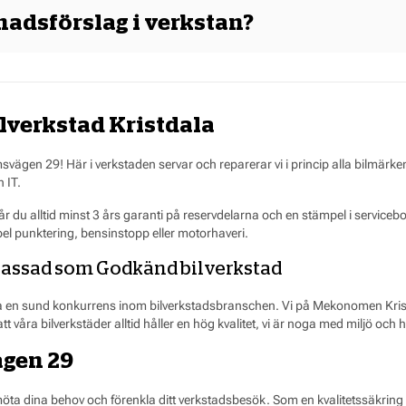
ce eller reparation på din bil hos Mekonomen Direkt eller hos din verkstad
stnadsförslag i verkstan?
ämförbar service eller reparation de senaste 30 dagarna hos en märkesbund
las-, plåt- och plastarbeten omfattas inte av prisgarantin.
 i enlighet med Motorbranschens och Godkänd Bilverkstads föreskrifter.
verkstad Kristdala
ägen 29! Här i verkstaden servar och reparerar vi i princip alla bilmärk
 IT.
 du alltid minst 3 års garanti på reservdelarna och en stämpel i serviceboke
mpel punktering, bensinstopp eller motorhaveri.
lassad som Godkänd bilverkstad
a en sund konkurrens inom bilverkstadsbranschen. Vi på Mekonomen Kristda
tt våra bilverkstäder alltid håller en hög kvalitet, vi är noga med miljö och h
gen 29
möta dina behov och förenkla ditt verkstadsbesök. Som en kvalitetssäkring ger