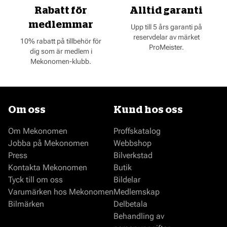
Rabatt för
Alltid garanti
medlemmar
Upp till 5 års garanti på
reservdelar av märket
10% rabatt på tillbehör för
ProMeister.
dig som är medlem i
Mekonomen-klubb.
Om oss
Kund hos oss
Om Mekonomen
Proffskatalog
Jobba på Mekonomen
Webbshop
Press
Bilverkstad
Kontakta Mekonomen
Butik
Tyck till om oss
Bildelar
Varumärken hos Mekonomen
Medlemskap
Bilmärken
Delbetala
Behandling av