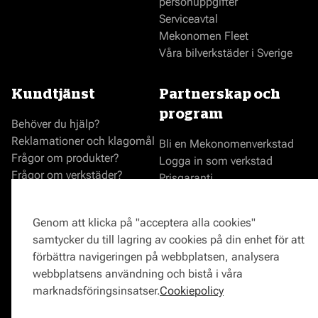
personuppgifter
Serviceavtal
Mekonomen Fleet
Våra bilverkstäder i Sverige
Kundtjänst
Partnerskap och
program
Behöver du hjälp?
Reklamationer och klagomål
Bli en Mekonomenverkstad
Frågor om produkter?
Logga in som verkstad
Frågor om verkstäder?
Prisgaranti
Vägassistans
ProMeister
Genom att klicka på "acceptera alla cookies"
Onlinemagasin
samtycker du till lagring av cookies på din enhet för att
0771-72 00 00
förbättra navigeringen på webbplatsen, analysera
webbplatsens användning och bistå i våra
marknadsföringsinsatser.
Cookiepolicy