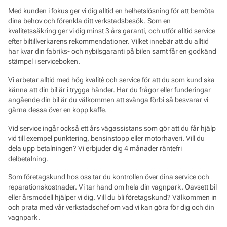
Med kunden i fokus ger vi dig alltid en helhetslösning för att bemöta
dina behov och förenkla ditt verkstadsbesök. Som en
kvalitetssäkring ger vi dig minst 3 års garanti, och utför alltid service
efter biltillverkarens rekommendationer. Vilket innebär att du alltid
har kvar din fabriks- och nybilsgaranti på bilen samt får en godkänd
stämpel i serviceboken.
Vi arbetar alltid med hög kvalité och service för att du som kund ska
känna att din bil är i trygga händer. Har du frågor eller funderingar
angående din bil är du välkommen att svänga förbi så besvarar vi
gärna dessa över en kopp kaffe.
Vid service ingår också ett års vägassistans som gör att du får hjälp
vid till exempel punktering, bensinstopp eller motorhaveri. Vill du
dela upp betalningen? Vi erbjuder dig 4 månader räntefri
delbetalning.
Som företagskund hos oss tar du kontrollen över dina service och
reparationskostnader. Vi tar hand om hela din vagnpark. Oavsett bil
eller årsmodell hjälper vi dig. Vill du bli företagskund? Välkommen in
och prata med vår verkstadschef om vad vi kan göra för dig och din
vagnpark.