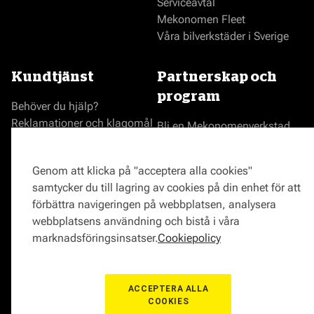
Serviceavtal
Mekonomen Fleet
Våra bilverkstäder i Sverige
Kundtjänst
Partnerskap och
program
Behöver du hjälp?
Reklamationer och klagomål
Bli en Mekonomenverkstad
Frågor om produkter?
Logga in som verkstad
Frågor om verkstäder?
Prisgaranti
Genom att klicka på "acceptera alla cookies"
Vägassistans
samtycker du till lagring av cookies på din enhet för att
ProMeister
förbättra navigeringen på webbplatsen, analysera
Onlinemagasin
webbplatsens användning och bistå i våra
0771-72 00 00
marknadsföringsinsatser.
Cookiepolicy
ACCEPTERA ALLA
COOKIES
© Mekonomen Sverige 2026