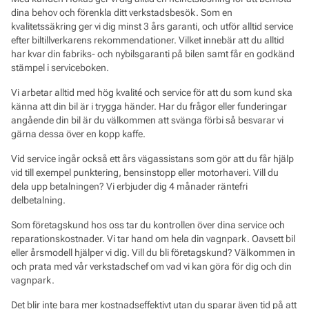
dina behov och förenkla ditt verkstadsbesök. Som en
kvalitetssäkring ger vi dig minst 3 års garanti, och utför alltid service
efter biltillverkarens rekommendationer. Vilket innebär att du alltid
har kvar din fabriks- och nybilsgaranti på bilen samt får en godkänd
stämpel i serviceboken.
Vi arbetar alltid med hög kvalité och service för att du som kund ska
känna att din bil är i trygga händer. Har du frågor eller funderingar
angående din bil är du välkommen att svänga förbi så besvarar vi
gärna dessa över en kopp kaffe.
Vid service ingår också ett års vägassistans som gör att du får hjälp
vid till exempel punktering, bensinstopp eller motorhaveri. Vill du
dela upp betalningen? Vi erbjuder dig 4 månader räntefri
delbetalning.
Som företagskund hos oss tar du kontrollen över dina service och
reparationskostnader. Vi tar hand om hela din vagnpark. Oavsett bil
eller årsmodell hjälper vi dig. Vill du bli företagskund? Välkommen in
och prata med vår verkstadschef om vad vi kan göra för dig och din
vagnpark.
Det blir inte bara mer kostnadseffektivt utan du sparar även tid på att