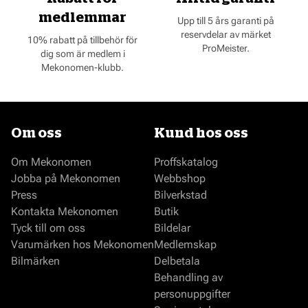
medlemmar
Upp till 5 års garanti på
reservdelar av märket
10% rabatt på tillbehör för
ProMeister.
dig som är medlem i
Mekonomen-klubb.
Om oss
Kund hos oss
Om Mekonomen
Proffskatalog
Jobba på Mekonomen
Webbshop
Press
Bilverkstad
Kontakta Mekonomen
Butik
Tyck till om oss
Bildelar
Varumärken hos Mekonomen
Medlemskap
Bilmärken
Delbetala
Behandling av
personuppgifter