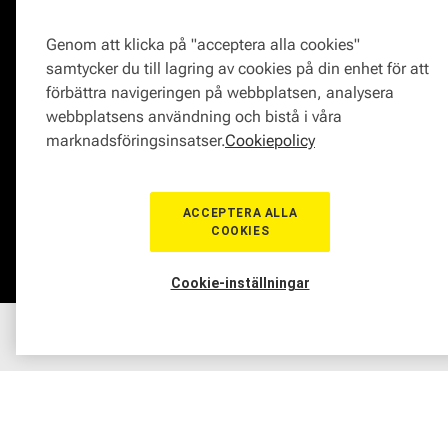
Om Mekonomen
Proffskatalog
Genom att klicka på "acceptera alla cookies"
Jobba på Mekonomen
Webbshop
samtycker du till lagring av cookies på din enhet för att
Press
Bilverkstad
förbättra navigeringen på webbplatsen, analysera
Kontakta Mekonomen
Butik
webbplatsens användning och bistå i våra
Tyck till om oss
Bildelar
marknadsföringsinsatser.
Cookiepolicy
Varumärken hos Mekonomen
Medlemskap
Bilmärken
Delbetala
Behandling av
ACCEPTERA ALLA
personuppgifter
COOKIES
Serviceavtal
Mekonomen Fleet
Cookie-inställningar
Våra bilverkstäder i Sverige
Kundtjänst
Partnerskap och
Hem
Sortiment
Boka tid
Verkstad
Medlem
program
Behöver du hjälp?
Reklamationer och klagomål
Bli en Mekonomenverkstad
Frågor om produkter?
Logga in som verkstad