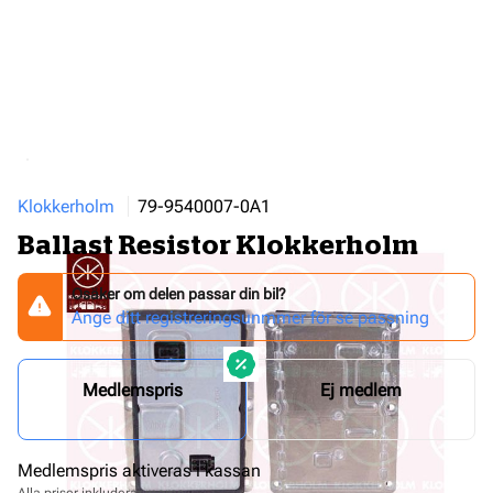
Klokkerholm
79-9540007-0A1
Ballast Resistor Klokkerholm
Osäker om delen passar din bil?
Ange ditt registreringsunmmer för se passning
Medlemspris
Ej medlem
Medlemspris aktiveras i kassan