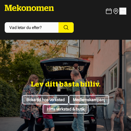
Lev ditt bästa billiv.
Boka tid hos verkstad
Medlemskampanj
Hitta verkstad & butik