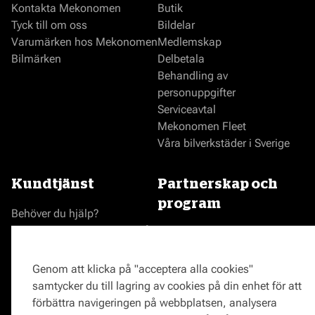
Kontakta Mekonomen
Butik
Tyck till om oss
Bildelar
Varumärken hos Mekonomen
Medlemskap
Bilmärken
Delbetala
Behandling av
personuppgifter
Serviceavtal
Mekonomen Fleet
Våra bilverkstäder i Sverige
Kundtjänst
Partnerskap och
program
Behöver du hjälp?
Reklamationer och klagomål
Bli en Mekonomenverkstad
Frågor om produkter?
Logga in som verkstad
Frågor om verkstäder?
Prisgaranti
Genom att klicka på "acceptera alla cookies"
Vägassistans
samtycker du till lagring av cookies på din enhet för att
ProMeister
förbättra navigeringen på webbplatsen, analysera