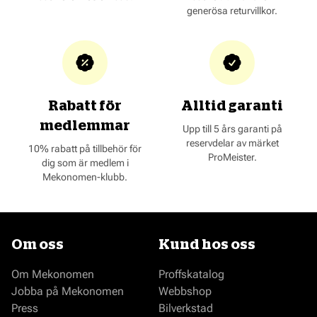
generösa returvillkor.
Rabatt för
Alltid garanti
medlemmar
Upp till 5 års garanti på
reservdelar av märket
10% rabatt på tillbehör för
ProMeister.
dig som är medlem i
Mekonomen-klubb.
Om oss
Kund hos oss
Om Mekonomen
Proffskatalog
Jobba på Mekonomen
Webbshop
Press
Bilverkstad