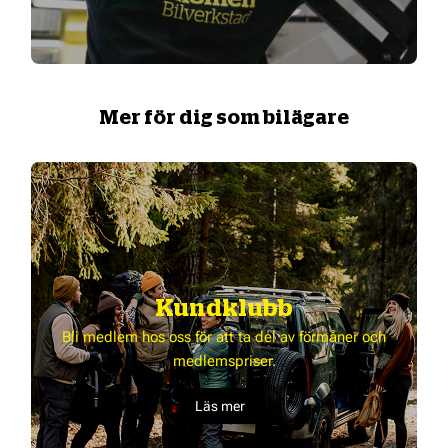
Mer för dig som bilägare
Kundklubb
Bli medlem hos oss för att ta del av förmåner och
medlemspriser.
Läs mer